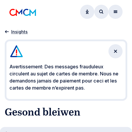
Options d'accessibil
Accéder au f
Menu
Accueil
Gesond bleiwen
Insights
Fermer 
Avertissement: Des messages frauduleux
circulent au sujet de cartes de membre. Nous ne
demandons jamais de paiement pour ceci et les
cartes de membre n’expirent pas.
Gesond bleiwen