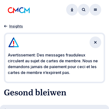
Options d'accessibil
Accéder au f
Menu
Accueil
Gesond bleiwen
Insights
Fermer 
Avertissement: Des messages frauduleux
circulent au sujet de cartes de membre. Nous ne
demandons jamais de paiement pour ceci et les
cartes de membre n’expirent pas.
Gesond bleiwen