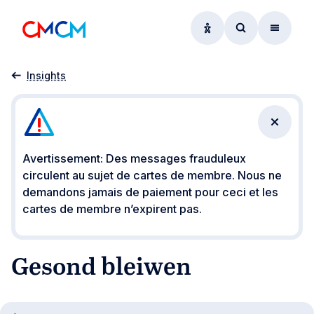
Options d'accessibil
Accéder au f
Menu
Accueil
Gesond bleiwen
Insights
Fermer 
Avertissement: Des messages frauduleux
circulent au sujet de cartes de membre. Nous ne
demandons jamais de paiement pour ceci et les
cartes de membre n’expirent pas.
Gesond bleiwen