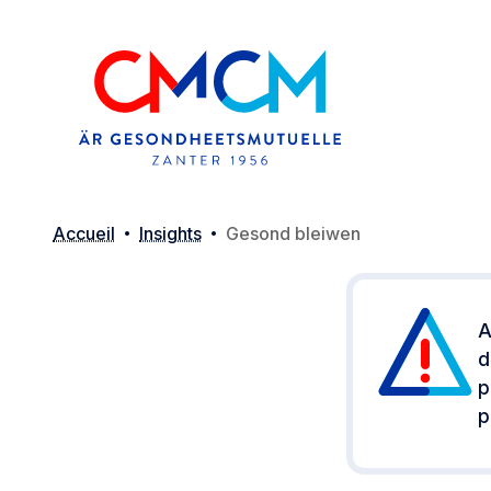
Accueil
Insights
Gesond bleiwen
A
d
p
p