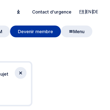
English
English
Deuts
FR
EN
DE
Contact d'urgence
Options d'accessibilité
M
Devenir membre
Menu
 recherche
ujet
Fermer la notification