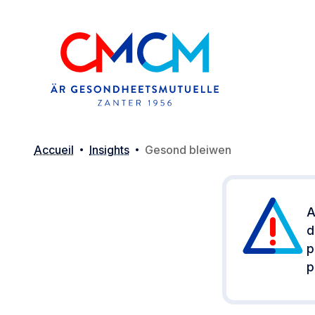
Accueil
Insights
Gesond bleiwen
A
d
p
p