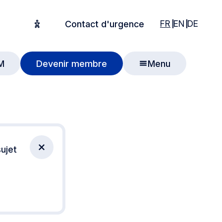
English
English
Deuts
FR
EN
DE
Contact d'urgence
Options d'accessibilité
M
Devenir membre
Menu
 recherche
ujet
Fermer la notification