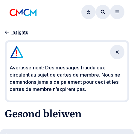
Options d'accessibil
Accéder au f
Menu
Accueil
Gesond bleiwen
Insights
Fermer 
Avertissement: Des messages frauduleux
circulent au sujet de cartes de membre. Nous ne
demandons jamais de paiement pour ceci et les
cartes de membre n’expirent pas.
Gesond bleiwen