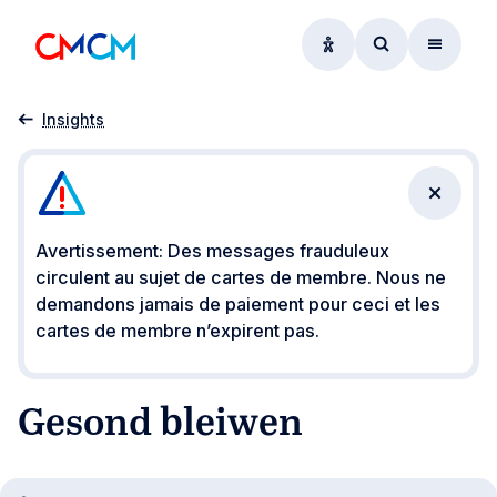
Options d'accessibil
Accéder au f
Menu
Accueil
Gesond bleiwen
Insights
Fermer 
Avertissement: Des messages frauduleux
circulent au sujet de cartes de membre. Nous ne
demandons jamais de paiement pour ceci et les
cartes de membre n’expirent pas.
Gesond bleiwen