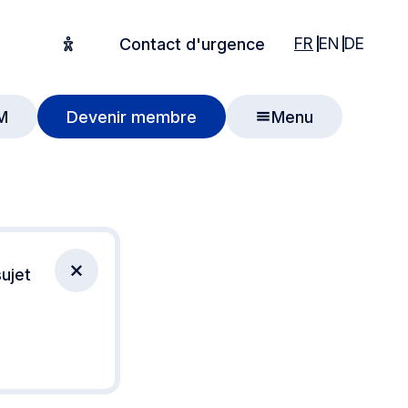
English
English
Deuts
FR
EN
DE
Contact d'urgence
Options d'accessibilité
M
Devenir membre
Menu
 recherche
ujet
Fermer la notification