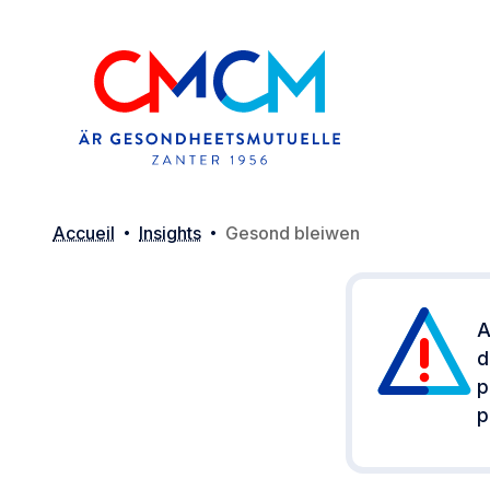
Accueil
Insights
Gesond bleiwen
A
d
p
p