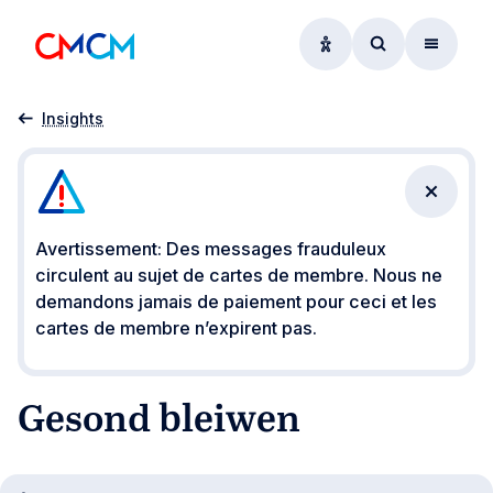
Options d'accessibil
Accéder au f
Menu
Accueil
Gesond bleiwen
Insights
Fermer 
Avertissement: Des messages frauduleux
circulent au sujet de cartes de membre. Nous ne
demandons jamais de paiement pour ceci et les
cartes de membre n’expirent pas.
Gesond bleiwen